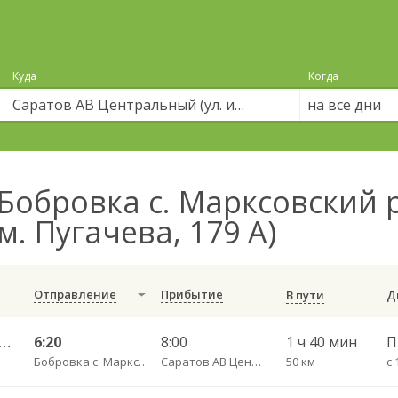
Куда
Когда
на все дни
Бобровка с. Марксовский 
м. Пугачева, 179 А)
Отправление
Прибытие
В пути
 36 Б ч/з Юбилейный— Саратов АВ Центральный (ул им Пугачева 179 А)
6:20
8:00
1 ч 40 мин
Бобровка с. Марксовский район пов.
Саратов АВ Центральный (ул. им. Пугачева, 179 А)
50 км
с 