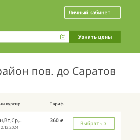
Личный кабинет
район пов. до Саратов
Дни курсирования
Тариф
Пн,Вт,Ср,Чт,Пт,Сб
360
руб.
Выбрать
12.12.2024