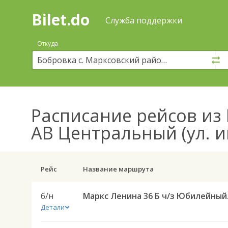
Bilet.do
—
Bilet.do
Поиск
Служба поддержки
и
покупка
Откуда
билетов
на
автобус
онлайн
Расписание рейсов
из 
АВ Центральный (ул. и
Рейс
Название маршрута
б/н
Маркс Ленина
Детали