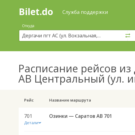
Bilet.do
—
Bilet.do
Поиск
Служба поддержки
и
покупка
Откуда
билетов
на
автобус
онлайн
Расписание рейсов
из 
АВ Центральный (ул. и
Рейс
Название маршрута
701
Озинки — Саратов АВ 701
Детали