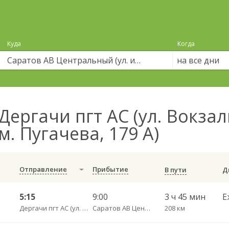
Куда
Когда
на все дни
Дергачи пгт АС (ул. Вокзал
м. Пугачева, 179 А)
Отправление
Прибытие
В пути
5:15
9:00
3 ч 45 мин
Е
Дергачи пгт АС (ул. Вокзальная, 5А)
Саратов АВ Центральный (ул. им. Пугачева, 179 А)
208 км