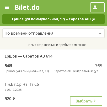
Bilet.do
—
Bilet.do
Поиск
и
покупка
Ершов (ул.Коммунальная, 17)
–
Саратов АВ Центральный (ул. им. Пугачева, 179 А)
билетов
на
автобус
По времени отправления
онлайн
Время отправления и прибытия местное
Ершов — Саратов АВ 614
5:05
7:55
Ершов (ул.Коммунальная, 17)
Саратов АВ Центральный (ул. им. Пугачева, 179 А)
Пн,Вт,Ср,Чт,Пт,Сб
с 01.12.2025
920
руб.
Выбрать