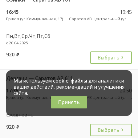
16:45
19:45
Ершов (ул.Коммунальная, 17)
Саратов АВ Центральный (ул. им. Пугачева, 179 А)
Пн,Вт,Ср,Чт,Пт,Сб
с 20.04.2025
920
руб.
Выбрать
Дергачи — Саратов АВ 611
Мы используем
cookie-файлы
для аналитики
ваших действий, рекомендаций и улучшения
17:35
20:50
сайта.
Ершов (ул.Коммунальная, 17)
Саратов АВ Центральный (ул. им. Пугачева, 179 А)
Принять
Ежедневно
920
руб.
Выбрать