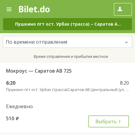
Bilet.do
—
Bilet.do
Поиск
и
покупка
Пушкино пгт ост. Урбах (трасса)
–
Саратов АВ Центральный (ул. им. Пугачева, 179 А)
билетов
на
автобус
По времени отправления
онлайн
Время отправления и прибытия местное
Мокроус — Саратов АВ 725
6:20
8:20
Пушкино пгт ост. Урбах (трасса)
Саратов АВ Центральный (ул. им. Пугачева, 179 А)
Ежедневно
510
руб.
Выбрать