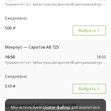
Пушкино пгт ост. Урбах (трасса)
Саратов АВ Центральный (ул. им. Пугачева, 179 А)
Ежедневно
500
руб.
Выбрать
Мокроус — Саратов АВ 725
16:50
18:50
Пушкино пгт ост. Урбах (трасса)
Саратов АВ Центральный (ул. им. Пугачева, 179 А)
Ежедневно
510
руб.
Выбрать
Александров Гай — Саратов АВ 599
Мы используем
cookie-файлы
для аналитики