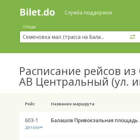
Bilet.do
—
Bilet.do
Поиск
Служба поддержки
и
покупка
Откуда
билетов
на
автобус
онлайн
Расписание рейсов
из 
АВ Центральный (ул. и
Рейс
Название маршрута
603-1
Балашов Приво
Детали