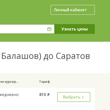
Личный кабинет
а Балашов) до Саратов
Дни курсирования
Тариф
жедневно
810
руб.
Выбрать