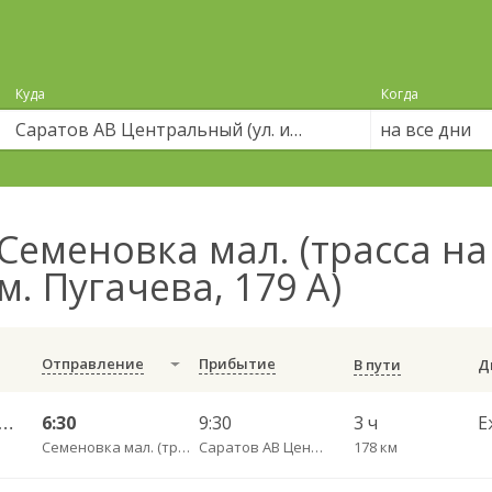
Куда
Когда
на все дни
Семеновка мал. (трасса н
м. Пугачева, 179 А)
Отправление
Прибытие
В пути
кзальная площадь 7 — Саратов АВ Центральный (ул им Пугачева 179 А) 603-1
6:30
9:30
3 ч
Е
Семеновка мал. (трасса на Балашов)
Саратов АВ Центральный (ул. им. Пугачева, 179 А)
178 км