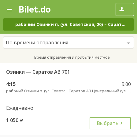
Bilet.do
—
Bilet.do
Поиск
и
покупка
рабочий Озинки п. (ул. Советская, 20)
–
Саратов АВ Центральный (ул. им. Пугачева, 179 А)
билетов
на
автобус
По времени отправления
онлайн
Время отправления и прибытия местное
Озинки — Саратов АВ 701
4:15
9:00
рабочий Озинки п. (ул. Советская, 20)
Саратов АВ Центральный (ул. им. Пугачева, 179 А)
Ежедневно
1 050
руб.
Выбрать