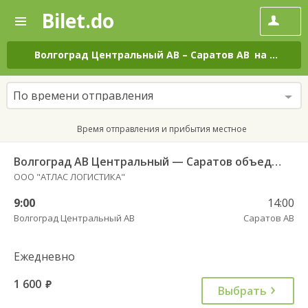
Bilet.do
—
Bilet.do
Поиск
и
покупка
Волгоград Центральный АВ
–
Саратов АВ
на все дни
билетов
на
автобус
По времени отправления
онлайн
Время отправления и прибытия местное
Волгоград АВ Центральный — Саратов объединение АВ и АС
ООО "АТЛАС ЛОГИСТИКА"
9:00
14:00
Волгоград Центральный АВ
Саратов АВ
Ежедневно
1 600
руб.
Выбрать