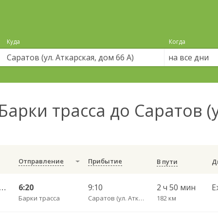
Куда
Когда
на все дни
Барки трасса до Саратов (у
Отправление
Прибытие
В пути
кзальная площадь 7 — Саратов АВ Центральный (ул им Пугачева 179 А) 603-1
6:20
9:10
2 ч 50 мин
Е
Барки трасса
Саратов (ул. Аткарская, дом 66 А)
182 км