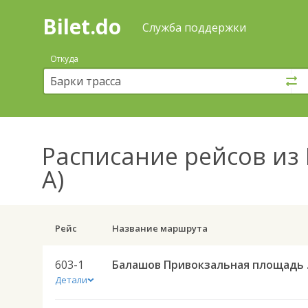
Bilet.do
—
Bilet.do
Поиск
Служба поддержки
и
покупка
Откуда
билетов
на
автобус
онлайн
Расписание рейсов
из 
А)
Рейс
Название маршрута
603-1
Балашов Приво
Детали