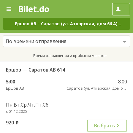
Bilet.do
—
Bilet.do
Поиск
и
покупка
Ершов АВ
–
Саратов (ул. Аткарская, дом 66 А)
на вс
билетов
на
автобус
По времени отправления
онлайн
Время отправления и прибытия местное
Ершов — Саратов АВ 614
5:00
8:00
Ершов АВ
Саратов (ул. Аткарская, дом 66 А)
Пн,Вт,Ср,Чт,Пт,Сб
с 01.12.2025
920
руб.
Выбрать