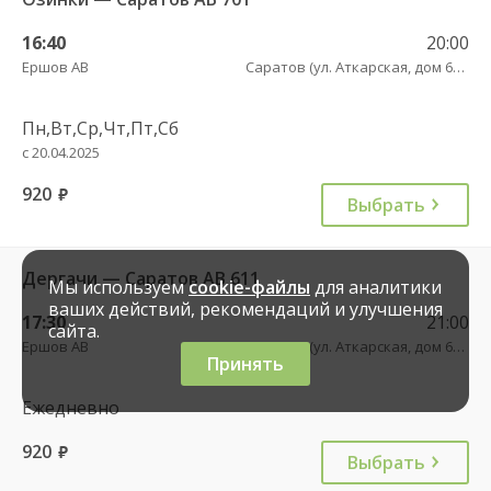
16:40
20:00
Ершов АВ
Саратов (ул. Аткарская, дом 66 А)
Пн,Вт,Ср,Чт,Пт,Сб
с 20.04.2025
920
руб.
Выбрать
Дергачи — Саратов АВ 611
Мы используем
cookie-файлы
для аналитики
ваших действий, рекомендаций и улучшения
17:30
21:00
сайта.
Ершов АВ
Саратов (ул. Аткарская, дом 66 А)
Принять
Ежедневно
920
руб.
Выбрать