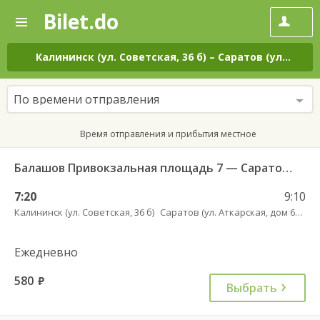
Bilet.do
—
Bilet.do
Поиск
и
покупка
Калининск (ул. Советская, 36 б)
–
Саратов (ул. Аткарская, дом 66 А)
билетов
на
автобус
По времени отправления
онлайн
Время отправления и прибытия местное
Балашов Привокзальная площадь 7 — Саратов АВ Центральный (ул им Пугачева 179 А) 603-1
7:20
9:10
Калининск (ул. Советская, 36 б)
Саратов (ул. Аткарская, дом 66 А)
Ежедневно
580
руб.
Выбрать