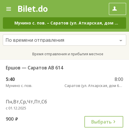
Bilet.do
—
Bilet.do
Поиск
и
покупка
Мунино с. пов.
–
Саратов (ул. Аткарская, дом 66 А)
билетов
на
автобус
По времени отправления
онлайн
Время отправления и прибытия местное
Ершов — Саратов АВ 614
5:40
8:00
Мунино с. пов.
Саратов (ул. Аткарская, дом 66 А)
Пн,Вт,Ср,Чт,Пт,Сб
с 01.12.2025
900
руб.
Выбрать