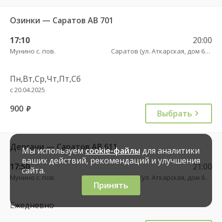
Озинки — Саратов АВ 701
17:10
20:00
Мунино с. пов.
Саратов (ул. Аткарская, дом 66 А)
Пн,Вт,Ср,Чт,Пт,Сб
с 20.04.2025
900
руб.
Выбрать
Дергачи — Саратов АВ 611
Мы используем
cookie-файлы
для аналитики
ваших действий, рекомендаций и улучшения
17:50
21:00
сайта.
Мунино с. пов.
Саратов (ул. Аткарская, дом 66 А)
Принять
Ежедневно