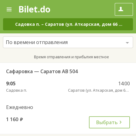
Bilet.do
—
Bilet.do
Поиск
и
покупка
Садовка п.
–
Саратов (ул. Аткарская, дом 66 А)
на в
билетов
на
автобус
По времени отправления
онлайн
Время отправления и прибытия местное
Сафаровка — Саратов АВ 504
9:05
14:00
Садовка п.
Саратов (ул. Аткарская, дом 66 А)
Ежедневно
1 160
руб.
Выбрать