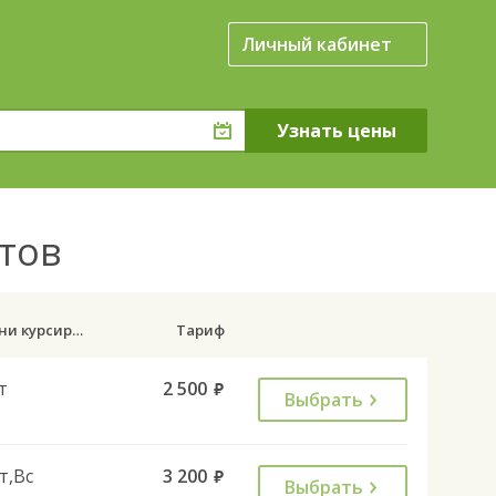
Личный кабинет
атов
Дни курсирования
Тариф
т
2 500
руб.
Выбрать
т,Вс
3 200
руб.
Выбрать