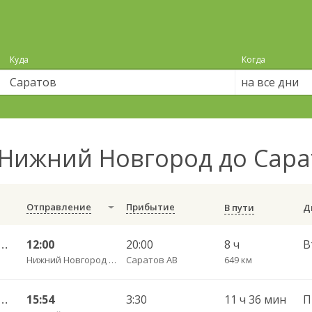
Куда
Когда
на все дни
Нижний Новгород до Сар
Отправление
Прибытие
В пути
род ТПУ Канавинский — Дербент Южный 7850
12:00
20:00
8 ч
В
Нижний Новгород АВ ТПУ Канавинский
Саратов АВ
649 км
ород ТПУ Канавинский — Волгоград 5133
15:54
3:30
11 ч 36 мин
П