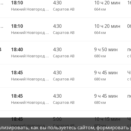
ород ТПУ Канавинский — Саратов 10574
18:10
4:30
10 ч 20 мин
Нижний Новгород АВ ТПУ Канавинский
Саратов АВ
664 км
город ТПУ Канавинский — Саратов 810
18:10
4:30
10 ч 20 мин
Нижний Новгород АВ ТПУ Канавинский
Саратов АВ
664 км
4
18:40
4:30
9 ч 50 мин
п
Нижний Новгород Щербинки
Саратов АВ
680 км
с 
18:45
4:30
9 ч 45 мин
Нижний Новгород Щербинки
Саратов АВ
680 км
18:45
4:30
9 ч 45 мин
п
Нижний Новгород Щербинки
Саратов АВ
680 км
18:45
5:00
10 ч 15 мин
Нижний Новгород Щербинки
Саратов АВ
680 км
с 
нализировать, как вы пользуетесь сайтом, формировать