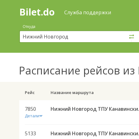
Bilet.do
—
Bilet.do
Поиск
Служба поддержки
и
покупка
Откуда
билетов
на
автобус
онлайн
Расписание рейсов
из 
Рейс
Название маршрута
7850
Нижний Новго
Детали
5133
Нижний Новг