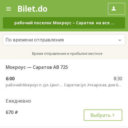
Bilet.do
—
Bilet.do
Поиск
и
покупка
рабочий поселок Мокроус
–
Саратов
на все дни
билетов
на
автобус
По времени отправления
онлайн
Время отправления и прибытия местное
Мокроус — Саратов АВ 725
6:00
8:30
рабочий Мокроус п. (ул. Центральная, 37)
Саратов (ул. Аткарская, дом 66 А)
Ежедневно
670
руб.
Выбрать