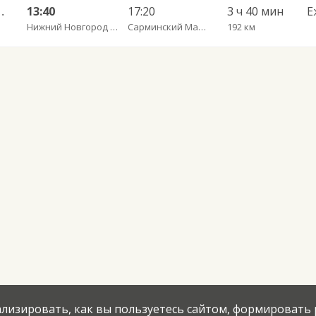
знесенское 1653
13:40
17:20
3 ч 40 мин
Е
Нижний Новгород Щербинки
Сарминский Майдан с.
192 км
нализировать, как вы пользуетесь сайтом, формировать