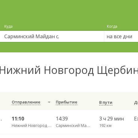
Куда
Когда
на все дни
Нижний Новгород Щербин
Отправление
Прибытие
В пути
знесенское 1653
11:10
14:39
3 ч 29 мин
Е
Нижний Новгород Щербинки
Сарминский Майдан с.
192 км