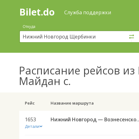
Bilet.do
—
Bilet.do
Поиск
Служба поддержки
и
покупка
Откуда
билетов
на
автобус
онлайн
Расписание рейсов
из 
Майдан с.
Рейс
Название маршрута
1653
Нижний Новгород — Во
Детали