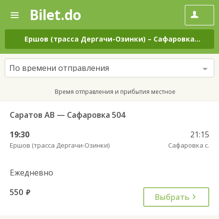
Bilet.do
—
Bilet.do
Поиск
и
покупка
Ершов (трасса Дергачи-Озинки)
–
Сафаровка с.
на 
билетов
на
автобус
По времени отправления
онлайн
Время отправления и прибытия местное
Саратов АВ — Сафаровка 504
19:30
21:15
Ершов (трасса Дергачи-Озинки)
Сафаровка с.
Ежедневно
550
руб.
Выбрать