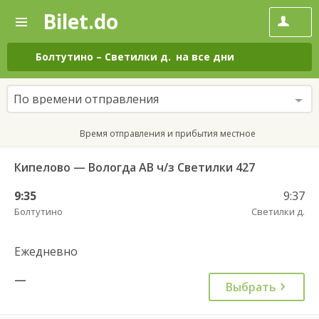
Bilet.do
—
Bilet.do
Поиск
и
покупка
Болтутино
–
Светилки д.
на все дни
билетов
на
автобус
По времени отправления
онлайн
Время отправления и прибытия местное
Кипелово — Вологда АВ ч/з Светилки 427
9:35
9:37
Болтутино
Светилки д.
Ежедневно
—
Выбрать