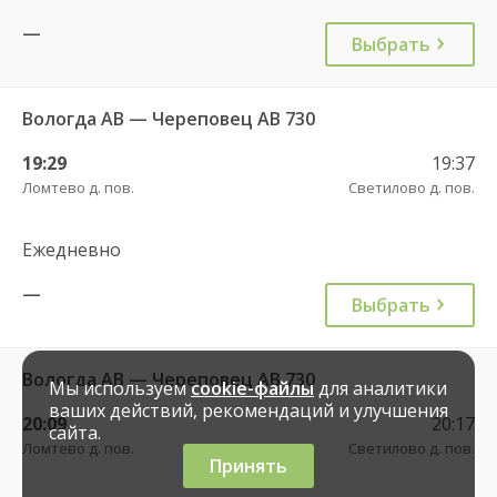
—
Выбрать
Вологда АВ — Череповец АВ 730
19:29
19:37
Ломтево д. пов.
Светилово д. пов.
Ежедневно
—
Выбрать
Вологда АВ — Череповец АВ 730
Мы используем
cookie-файлы
для аналитики
ваших действий, рекомендаций и улучшения
20:09
20:17
сайта.
Ломтево д. пов.
Светилово д. пов.
Принять