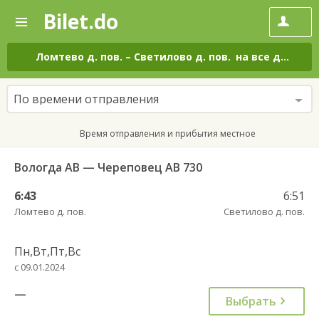
Bilet.do
—
Bilet.do
Поиск
и
покупка
Ломтево д. пов.
–
Светилово д. пов.
на все дни
билетов
на
автобус
По времени отправления
онлайн
Время отправления и прибытия местное
Вологда АВ — Череповец АВ 730
6:43
6:51
Ломтево д. пов.
Светилово д. пов.
Пн,Вт,Пт,Вс
с 09.01.2024
—
Выбрать