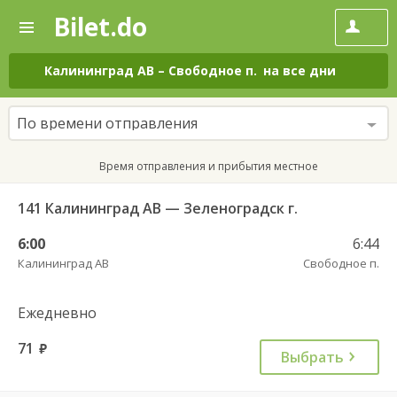
Bilet.do
—
Bilet.do
Поиск
и
покупка
Калининград АВ
–
Свободное п.
на все дни
билетов
на
автобус
По времени отправления
онлайн
Время отправления и прибытия местное
141 Калининград АВ — Зеленоградск г.
6:00
6:44
Калининград АВ
Свободное п.
Ежедневно
71
руб.
Выбрать