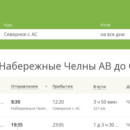
Куда
Когда
на все дни
Набережные Челны АВ до 
Отправление
Прибытие
В пути
ые Челны АВ — Бузулук АВ 624
8:30
12:20
3 ч 50 мин
Набережные Челны АВ
Северное с. АС
221 км
вск АВ — Самара ОП Аврора 5617
19:35
23:05
1 д 3 ч 30 мин