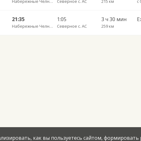
Набережные Челны АВ
Северное с. АС
215 км
с 
21:35
1:05
3 ч 30 мин
Е
Набережные Челны АВ
Северное с. АС
259 км
нализировать, как вы пользуетесь сайтом, формировать