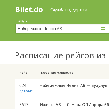
Bilet.do
—
Bilet.do
Поиск
Служба поддержки
и
покупка
Откуда
билетов
на
автобус
онлайн
Расписание рейсов
из 
Рейс
Название маршрута
624
Набережн
Детали
5617
Иже