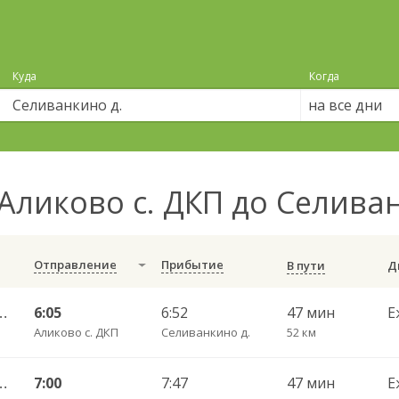
Куда
Когда
на все дни
Аликово с. ДКП до Селива
Отправление
Прибытие
В пути
оксары Пригородный АВ 520
6:05
6:52
47 мин
Е
Аликово с. ДКП
Селиванкино д.
52 км
оксары Пригородный АВ 520
7:00
7:47
47 мин
Е