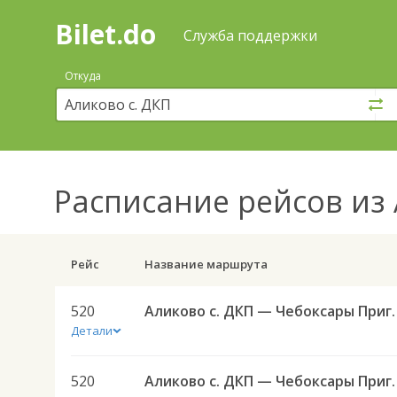
Bilet.do
—
Bilet.do
Поиск
Служба поддержки
и
покупка
Откуда
билетов
на
автобус
онлайн
Расписание рейсов
из 
Рейс
Название маршрута
520
Аликово с. ДКП — Чеб
Детали
520
Аликово с. ДКП — Чеб