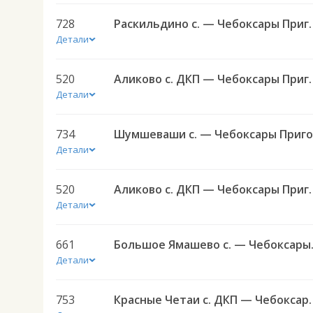
728
Раскильдино с. — Чебоксары
Детали
520
Аликово с. ДКП — Чеб
Детали
734
Детали
520
Аликово с. ДКП — Чеб
Детали
661
Большое Яма
Детали
753
Красные Четаи с. ДКП — Чебоксар