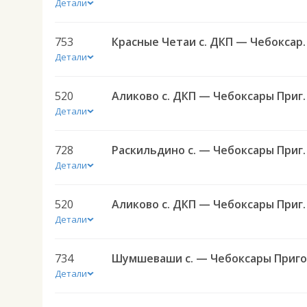
Детали
753
Красные Четаи с. ДКП — Чебоксар
Детали
520
Аликово с. ДКП — Чеб
Детали
728
Раскильдино с. — Чебоксары
Детали
520
Аликово с. ДКП — Чеб
Детали
734
Детали