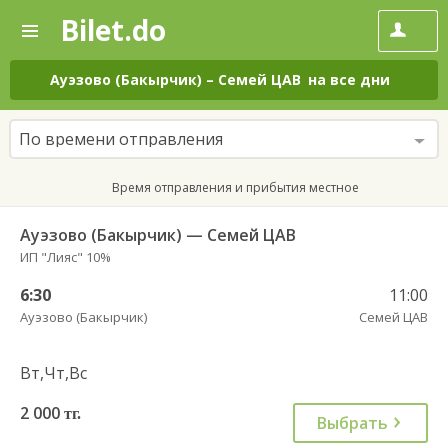
Bilet.do
—
Bilet.do
Поиск
и
покупка
Ауэзово (Бакырчик)
–
Семей ЦАВ
на все дни
билетов
на
автобус
По времени отправления
онлайн
Время отправления и прибытия местное
Ауэзово (Бакырчик) — Семей ЦАВ
ИП "Лияс" 10%
6:30
11:00
Ауэзово (Бакырчик)
Семей ЦАВ
Вт,Чт,Вс
2 000
тг.
Выбрать