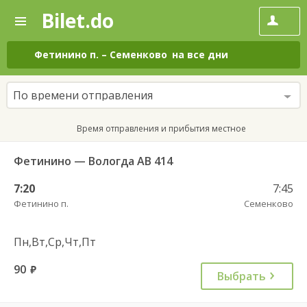
Bilet.do
—
Bilet.do
Поиск
и
покупка
Фетинино п.
–
Семенково
на все дни
билетов
на
автобус
По времени отправления
онлайн
Время отправления и прибытия местное
Фетинино — Вологда АВ 414
7:20
7:45
Фетинино п.
Семенково
Пн,Вт,Ср,Чт,Пт
90
руб.
Выбрать