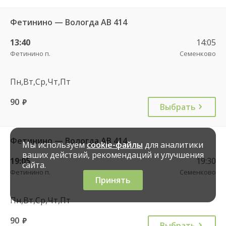
Фетинино — Вологда АВ 414
13:40
14:05
Фетинино п.
Семенково
Пн,Вт,Ср,Чт,Пт
90
руб.
Выбрать
Фетинино — Вологда АВ 414
Мы используем
cookie-файлы
для аналитики
ваших действий, рекомендаций и улучшения
19:05
19:30
сайта.
Фетинино п.
Семенково
Принять
Пн,Вт,Ср,Чт,Пт
90
руб.
Выбрать