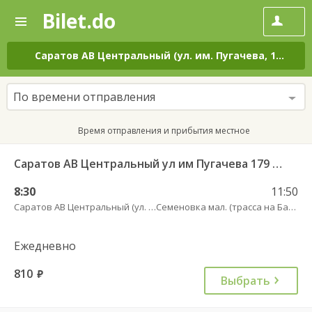
Bilet.do
—
Bilet.do
Поиск
и
покупка
Саратов АВ Центральный (ул. им. Пугачева, 179 А)
–
билетов
на
автобус
По времени отправления
онлайн
Время отправления и прибытия местное
Саратов АВ Центральный ул им Пугачева 179 А — Балашов (Привокзальная площадь 7) 603-1
8:30
11:50
Саратов АВ Центральный (ул. им. Пугачева, 179 А)
Семеновка мал. (трасса на Балашов)
Ежедневно
810
руб.
Выбрать