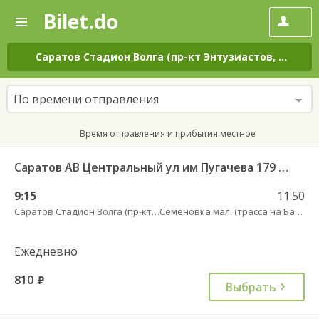
Bilet.do
—
Bilet.do
Поиск
и
покупка
Саратов Стадион Волга (пр-кт Энтузиастов, 18 А)
–
билетов
на
автобус
По времени отправления
онлайн
Время отправления и прибытия местное
Саратов АВ Центральный ул им Пугачева 179 А — Балашов (Привокзальная площадь 7) 603-1
9:15
11:50
Саратов Стадион Волга (пр-кт Энтузиастов, 18 А)
Семеновка мал. (трасса на Балашов)
Ежедневно
810
руб.
Выбрать