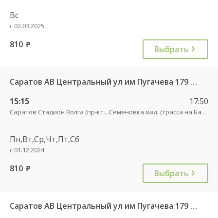
Вс
с 02.03.2025
810
руб.
Выбрать
Саратов АВ Центральный ул им Пугачева 179 А — Балашов (Привокзальная площадь 7) 603-1
15:15
17:50
Саратов Стадион Волга (пр-кт Энтузиастов, 18 А)
Семеновка мал. (трасса на Балашов)
Пн,Вт,Ср,Чт,Пт,Сб
с 01.12.2024
810
руб.
Выбрать
Саратов АВ Центральный ул им Пугачева 179 А — Романовка рп (ул Советская 116)