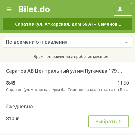
Bilet.do
—
Bilet.do
Поиск
и
покупка
Саратов (ул. Аткарская, дом 66 А)
–
Семеновка мал. (трасса на Балашов)
билетов
на
автобус
По времени отправления
онлайн
Время отправления и прибытия местное
Саратов АВ Центральный ул им Пугачева 179 А — Балашов (Привокзальная площадь 7) 603-1
8:45
11:50
Саратов (ул. Аткарская, дом 66 А)
Семеновка мал. (трасса на Балашов)
Ежедневно
810
руб.
Выбрать