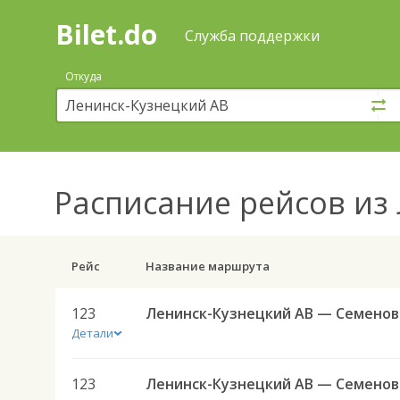
Bilet.do
—
Bilet.do
Поиск
Служба поддержки
и
покупка
Откуда
билетов
на
автобус
онлайн
Расписание рейсов
из 
Рейс
Название маршрута
123
Лен
Детали
123
Лен