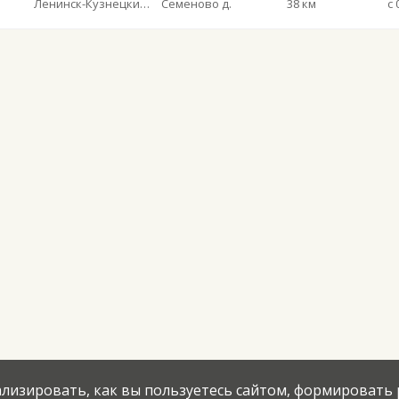
Ленинск-Кузнецкий АВ
Семеново д.
38 км
с 
нализировать, как вы пользуетесь сайтом, формировать