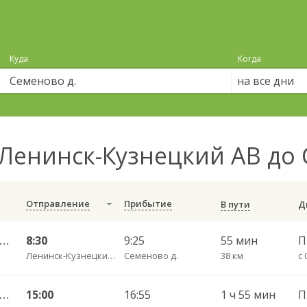
Куда
Когда
на все дни
Ленинск-Кузнецкий АВ до 
Отправление
Прибытие
В пути
инск-Кузнецкий АВ — Семеново 123
8:30
9:25
55 мин
П
Ленинск-Кузнецкий АВ
Семеново д.
38 км
с 
инск-Кузнецкий АВ — Семеново 123
15:00
16:55
1 ч 55 мин
П