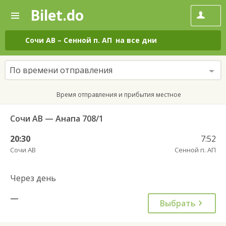
Bilet.do
—
Bilet.do
Поиск
и
покупка
Сочи АВ
–
Сенной п. АП
на все дни
билетов
на
автобус
По времени отправления
онлайн
Время отправления и прибытия местное
Сочи АВ — Анапа 708/1
20:30
7:52
Сочи АВ
Сенной п. АП
Через день
—
Выбрать