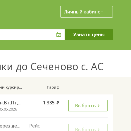
Личный кабинет
и до Сеченово с. АС
Дни курсирования
Тариф
Пн,Вт,Пт,Сб,Вс
1 335
руб.
Выбрать
05.05.2026
Через день
Рейс
Выбрать