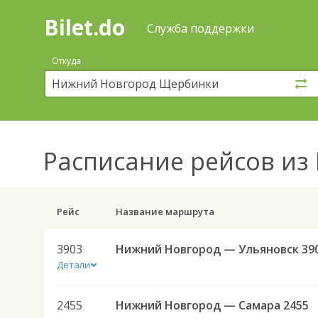
Bilet.do
—
Bilet.do
Поиск
Служба поддержки
и
покупка
Откуда
билетов
на
автобус
онлайн
Расписание рейсов
из 
Рейс
Название маршрута
3903
Нижний Новгород — Ульяновск 39
Детали
2455
Нижний Новгород — Самара 2455