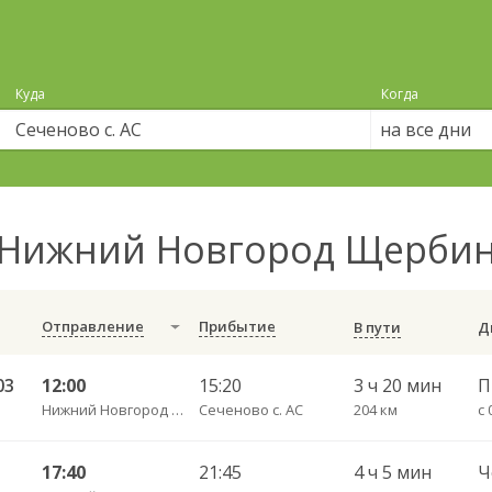
Куда
Когда
на все дни
Нижний Новгород Щербинк
Отправление
Прибытие
В пути
03
12:00
15:20
3 ч 20 мин
Нижний Новгород Щербинки
Сеченово с. АС
204 км
с 
17:40
21:45
4 ч 5 мин