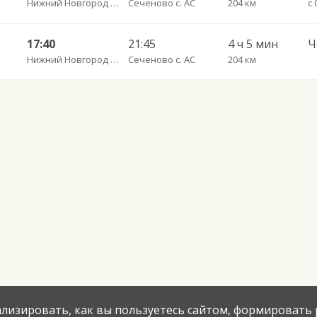
Нижний Новгород Щербинки
Сеченово с. АС
204 км
17:40
21:45
4 ч 5 мин
Нижний Новгород Щербинки
Сеченово с. АС
204 км
нализировать, как вы пользуетесь сайтом, формировать