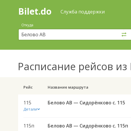
Bilet.do
—
Bilet.do
Поиск
Служба поддержки
и
покупка
Откуда
билетов
на
автобус
онлайн
Расписание рейсов
из 
Рейс
Название маршрута
115
Белово АВ — Сидорёнково с. 115
Детали
115п
Белово АВ — Сидорёнково с. 115п