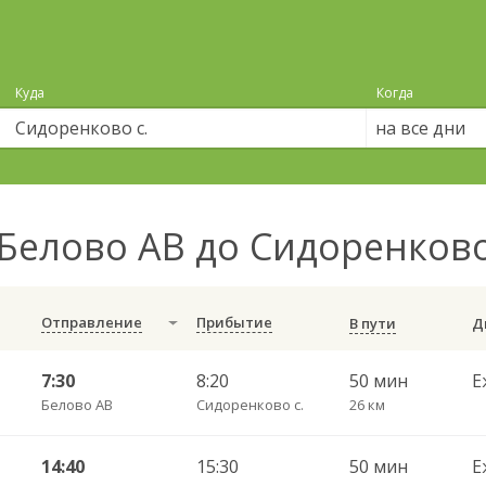
Куда
Когда
на все дни
Белово АВ до Сидоренково
Отправление
Прибытие
В пути
7:30
8:20
50 мин
Е
Белово АВ
Сидоренково с.
26 км
14:40
15:30
50 мин
Е