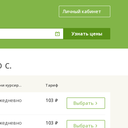
Личный кабинет
 с.
Дни курсирования
Тариф
жедневно
103
руб.
Выбрать
жедневно
103
руб.
Выбрать