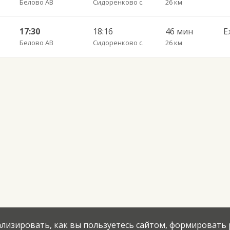
Белово АВ
Сидоренково с.
26 км
17:30
18:16
46 мин
Е
Белово АВ
Сидоренково с.
26 км
нализировать, как вы пользуетесь сайтом, формировать