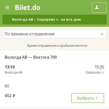
Bilet.do
—
Bilet.do
Поиск
и
покупка
Вологда АВ
–
Сидорово с.
на все дни
билетов
на
автобус
По времени отправления
онлайн
Время отправления и прибытия местное
Вологда АВ — Вохтога 709
13:10
15:35
Вологда АВ
Сидорово с.
Вс
652
руб.
Выбрать