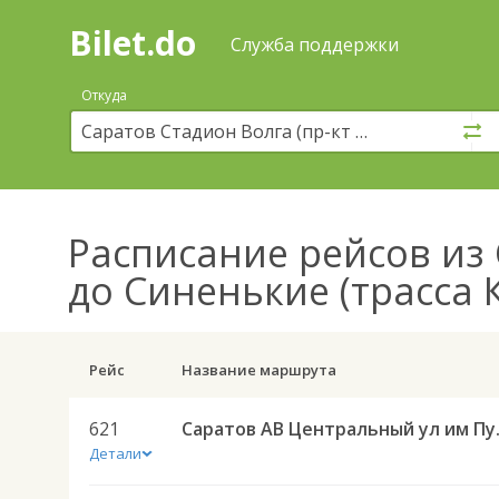
Bilet.do
—
Bilet.do
Поиск
Служба поддержки
и
покупка
Откуда
билетов
на
автобус
онлайн
Расписание рейсов
из 
до Синенькие (трасса
Рейс
Название маршрута
621
Саратов АВ Централ
Детали