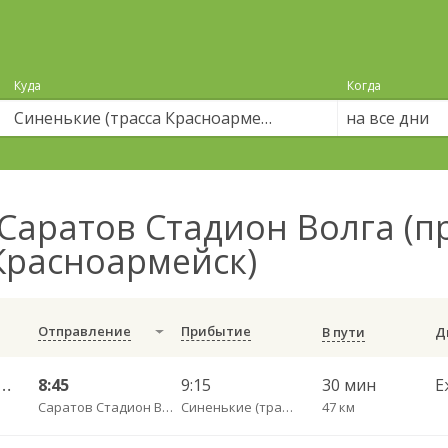
Куда
Когда
на все дни
Саратов Стадион Волга (пр
 Красноармейск)
Отправление
Прибытие
В пути
ьный ул им Пугачева 179 А — Красноармейск 5-й Микрорайон 621
8:45
9:15
30 мин
Е
Саратов Стадион Волга (пр-кт Энтузиастов, 18 А)
Синенькие (трасса Красноармейск)
47 км