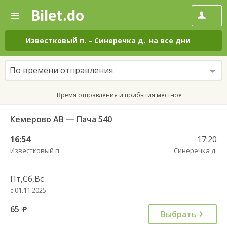
Bilet.do
—
Bilet.do
Поиск
и
покупка
Известковый п.
–
Синеречка д.
на все дни
билетов
на
автобус
По времени отправления
онлайн
Время отправления и прибытия местное
Кемерово АВ — Пача 540
16:54
17:20
Известковый п.
Синеречка д.
Пт,Сб,Вс
с 01.11.2025
65
руб.
Выбрать