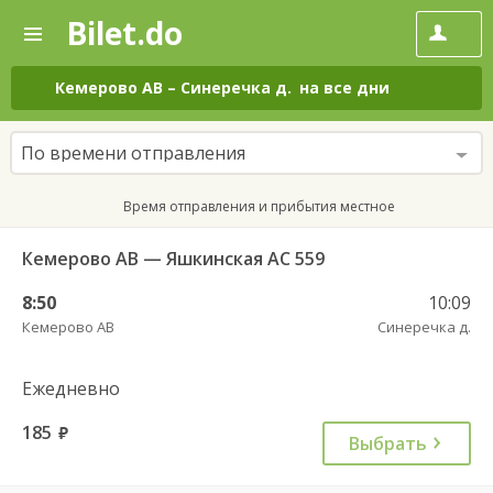
Bilet.do
—
Bilet.do
Поиск
и
покупка
Кемерово АВ
–
Синеречка д.
на все дни
билетов
на
автобус
По времени отправления
онлайн
Время отправления и прибытия местное
Кемерово АВ — Яшкинская АС 559
8:50
10:09
Кемерово АВ
Синеречка д.
Ежедневно
185
руб.
Выбрать