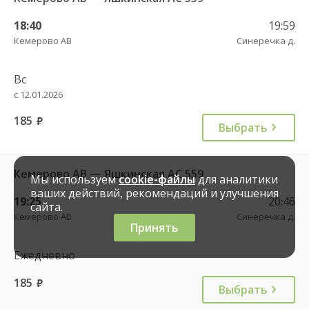
18:40
19:59
Кемерово АВ
Синеречка д.
Вс
с 12.01.2026
185
руб.
Выбрать
Кемерово АВ — Яшкинская АС 559
Мы используем
cookie-файлы
для аналитики
ваших действий, рекомендаций и улучшения
19:25
20:46
сайта.
Кемерово АВ
Синеречка д.
Принять
Ежедневно
185
руб.
Выбрать