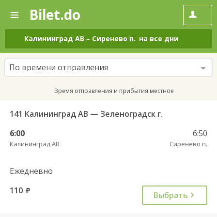
Bilet.do
—
Bilet.do
Поиск
и
покупка
Калининград АВ
–
Сиренево п.
на все дни
билетов
на
автобус
По времени отправления
онлайн
Время отправления и прибытия местное
141 Калининград АВ — Зеленоградск г.
6:00
6:50
Калининград АВ
Сиренево п.
Ежедневно
110
руб.
Выбрать