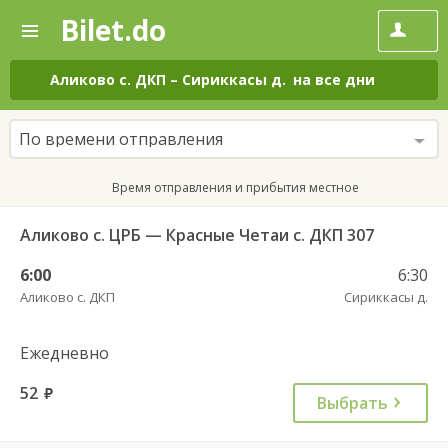
Bilet.do
—
Bilet.do
Поиск
и
покупка
Аликово с. ДКП
–
Сириккасы д.
на все дни
билетов
на
автобус
По времени отправления
онлайн
Время отправления и прибытия местное
Аликово с. ЦРБ — Красные Четаи с. ДКП 307
6:00
6:30
Аликово с. ДКП
Сириккасы д.
Ежедневно
52
руб.
Выбрать