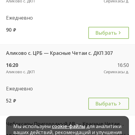
Аликово с. ДКП
Сириккасы д.
Ежедневно
90
руб.
Выбрать
Аликово с. ЦРБ — Красные Четаи с. ДКП 307
16:20
16:50
Аликово с. ДКП
Сириккасы д.
Ежедневно
52
руб.
Выбрать
Чебоксары Пригородный АВ — Красные Четаи с. ДКП ч/з Аликово с. ДКП 753
Мы используем
cookie-файлы
для аналитики
ваших действий, рекомендаций и улучшения