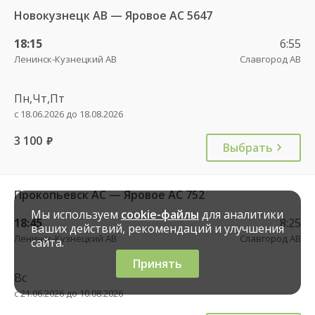
Новокузнецк АВ — Яровое АС 5647
18:15
6:55
Ленинск-Кузнецкий АВ
Славгород АВ
Пн,Чт,Пт
с 18.06.2026 до 18.08.2026
3 100
руб.
Выбрать
Прокопьевск АС — Яровое АС 752
Мы используем
cookie-файлы
для аналитики
18:45
8:25
ваших действий, рекомендаций и улучшения
Ленинск-Кузнецкий АВ
Славгород АВ
сайта.
Принять
Вс
с 21.06.2026 до 10.08.2026