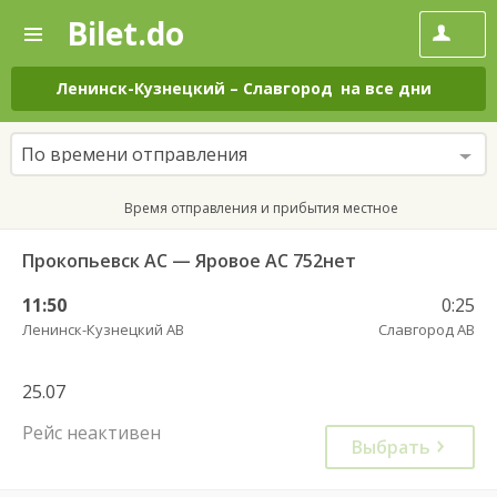
Bilet.do
—
Bilet.do
Поиск
и
покупка
Ленинск-Кузнецкий
–
Славгород
на все дни
билетов
на
автобус
По времени отправления
онлайн
Время отправления и прибытия местное
Прокопьевск АС — Яровое АС 752нет
11:50
0:25
Ленинск-Кузнецкий АВ
Славгород АВ
25.07
Рейс неактивен
Выбрать