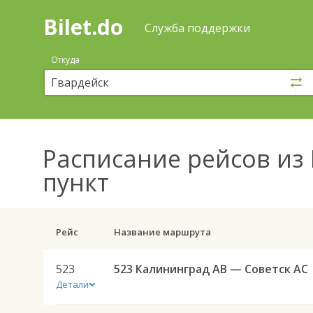
Bilet.do
—
Bilet.do
Поиск
Служба поддержки
и
покупка
Откуда
билетов
на
автобус
онлайн
Расписание рейсов
из 
пункт
Рейс
Название маршрута
523
523 Калининград АВ — Советск АС
Детали