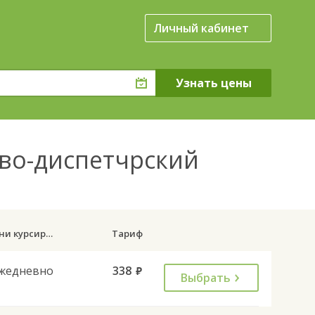
Личный кабинет
ово-диспетчрский
Дни курсирования
Тариф
жедневно
338
руб.
Выбрать