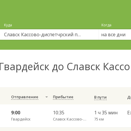
Куда
Когда
на все дни
Гвардейск до Славск Касс
Отправление
Прибытие
В пути
9:00
10:35
1 ч 35 мин
Е
Гвардейск
Славск Кассово-диспетчрский пункт
75 км