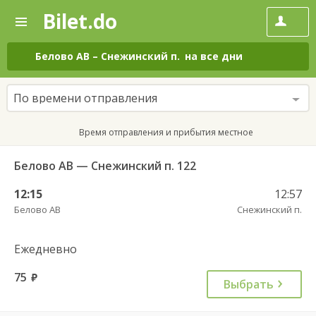
Bilet.do
—
Bilet.do
Поиск
и
покупка
Белово АВ
–
Снежинский п.
на все дни
билетов
на
автобус
По времени отправления
онлайн
Время отправления и прибытия местное
Белово АВ — Снежинский п. 122
12:15
12:57
Белово АВ
Снежинский п.
Ежедневно
75
руб.
Выбрать