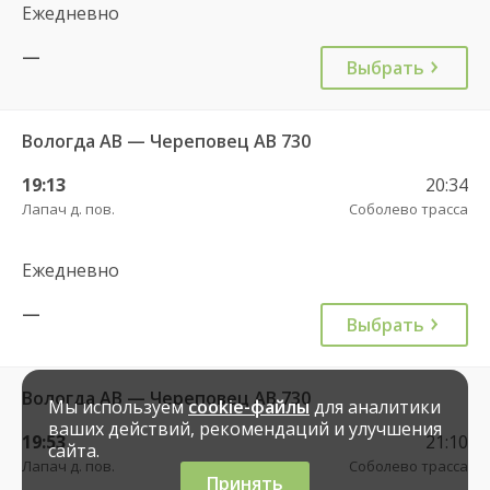
Ежедневно
—
Выбрать
Вологда АВ — Череповец АВ 730
19:13
20:34
Лапач д. пов.
Соболево трасса
Ежедневно
—
Выбрать
Вологда АВ — Череповец АВ 730
Мы используем
cookie-файлы
для аналитики
ваших действий, рекомендаций и улучшения
19:53
21:10
сайта.
Лапач д. пов.
Соболево трасса
Принять