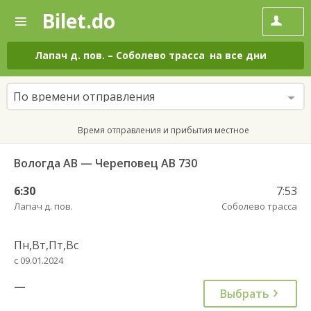
Bilet.do
—
Bilet.do
Поиск
и
покупка
Лапач д. пов.
–
Соболево трасса
на все дни
билетов
на
автобус
По времени отправления
онлайн
Время отправления и прибытия местное
Вологда АВ — Череповец АВ 730
6:30
7:53
Лапач д. пов.
Соболево трасса
Пн,Вт,Пт,Вс
с 09.01.2024
—
Выбрать