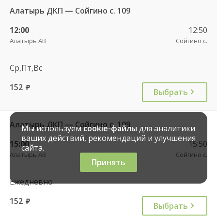
Алатырь ДКП — Сойгино с. 109
12:00
12:50
Алатырь АВ
Сойгино с.
Ср,Пт,Вс
152
руб.
Выбрать
Алатырь ДКП — Сойгино с. 109
Мы используем
cookie-файлы
для аналитики
ваших действий, рекомендаций и улучшения
15:00
15:50
сайта.
Алатырь АВ
Сойгино с.
Принять
Ежедневно
152
руб.
Выбрать