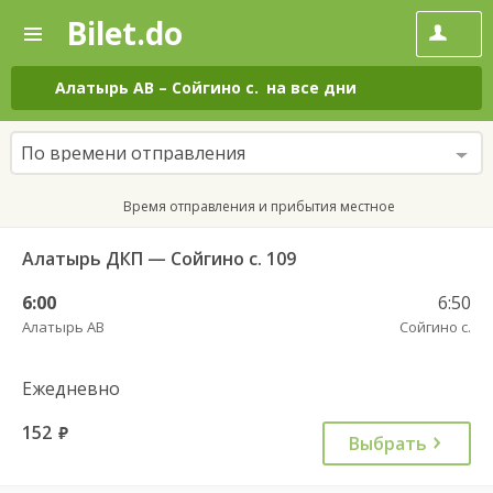
Bilet.do
—
Bilet.do
Поиск
и
покупка
Алатырь АВ
–
Сойгино с.
на все дни
билетов
на
автобус
По времени отправления
онлайн
Время отправления и прибытия местное
Алатырь ДКП — Сойгино с. 109
6:00
6:50
Алатырь АВ
Сойгино с.
Ежедневно
152
руб.
Выбрать