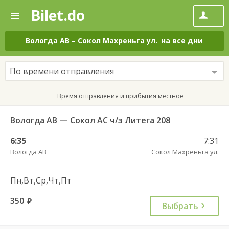
Bilet.do
—
Bilet.do
Поиск
и
покупка
Вологда АВ
–
Сокол Махреньга ул.
на все дни
билетов
на
автобус
По времени отправления
онлайн
Время отправления и прибытия местное
Вологда АВ — Сокол АС ч/з Литега 208
6:35
7:31
Вологда АВ
Сокол Махреньга ул.
Пн,Вт,Ср,Чт,Пт
350
руб.
Выбрать