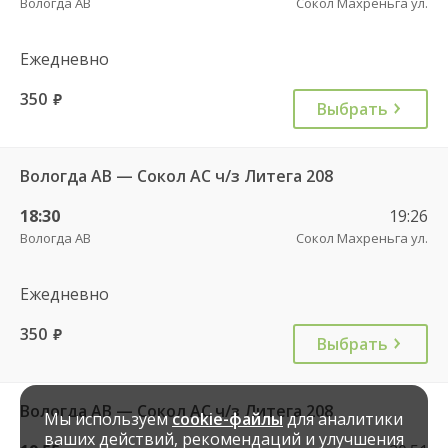
Вологда АВ
Сокол Махреньга ул.
Ежедневно
350
руб.
Выбрать
Вологда АВ — Сокол АС ч/з Литега 208
18:30
19:26
Вологда АВ
Сокол Махреньга ул.
Ежедневно
350
руб.
Выбрать
Вологда АВ — Сокол АС ч/з Литега 208
Мы используем
cookie-файлы
для аналитики
ваших действий, рекомендаций и улучшения