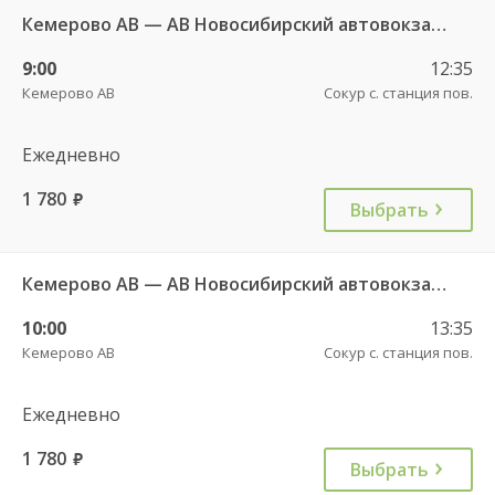
Кемерово АВ — АВ Новосибирский автовокзал - Главный 542
9:00
12:35
Кемерово АВ
Сокур с. станция пов.
Ежедневно
1 780
руб.
Выбрать
Кемерово АВ — АВ Новосибирский автовокзал - Главный 542
10:00
13:35
Кемерово АВ
Сокур с. станция пов.
Ежедневно
1 780
руб.
Выбрать