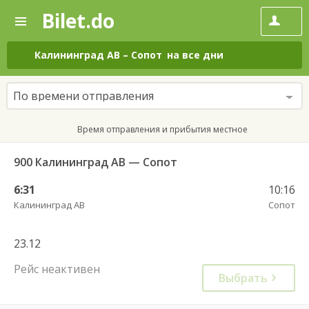
Bilet.do
—
Bilet.do
Поиск
и
покупка
Калининград АВ
–
Сопот
на все дни
билетов
на
автобус
По времени отправления
онлайн
Время отправления и прибытия местное
900 Калининград АВ — Сопот
6:31
10:16
Калининград АВ
Сопот
23.12
Рейс неактивен
Выбрать