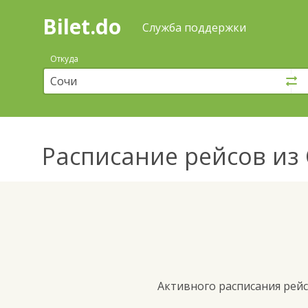
Bilet.do
—
Bilet.do
Поиск
Служба поддержки
и
покупка
Откуда
билетов
на
автобус
онлайн
Расписание рейсов
из 
Активного расписания рейс