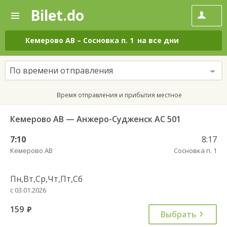
Bilet.do
—
Bilet.do
Поиск
и
покупка
Кемерово АВ
–
Сосновка п. 1
на все дни
билетов
на
автобус
По времени отправления
онлайн
Время отправления и прибытия местное
Кемерово АВ — Анжеро-Судженск АС 501
7:10
8:17
Кемерово АВ
Сосновка п. 1
Пн,Вт,Ср,Чт,Пт,Сб
с 03.01.2026
159
руб.
Выбрать