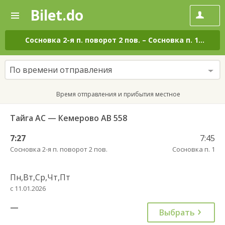
Bilet.do
—
Bilet.do
Поиск
и
покупка
Сосновка 2-я п. поворот 2 пов.
–
Сосновка п. 1
на вс
билетов
на
автобус
По времени отправления
онлайн
Время отправления и прибытия местное
Тайга АС — Кемерово АВ 558
7:27
7:45
Сосновка 2-я п. поворот 2 пов.
Сосновка п. 1
Пн,Вт,Ср,Чт,Пт
с 11.01.2026
—
Выбрать