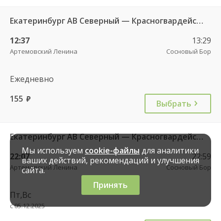
Екатеринбург АВ Северный — Красногвардейский п. 997
12:37
13:29
Артемовский Ленина
Сосновый Бор
Ежедневно
155
руб.
Выбрать
Екатеринбург АВ Северный — Красногвардейский п. 997
Мы используем
cookie-файлы
для аналитики
22:07
22:59
ваших действий, рекомендаций и улучшения
Артемовский Ленина
Сосновый Бор
сайта.
Принять
Пт,Вс
с 05.12.2025