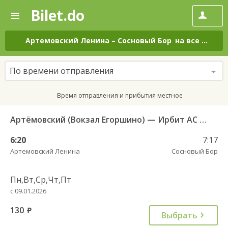
Bilet.do
—
Bilet.do
Поиск
и
покупка
Артемовский Ленина
–
Сосновый Бор
на все дни
билетов
на
автобус
По времени отправления
онлайн
Время отправления и прибытия местное
Артёмовский (Вокзал Егоршино) — Ирбит АС 521
6:20
7:17
Артемовский Ленина
Сосновый Бор
Пн,Вт,Ср,Чт,Пт
с 09.01.2026
130
руб.
Выбрать