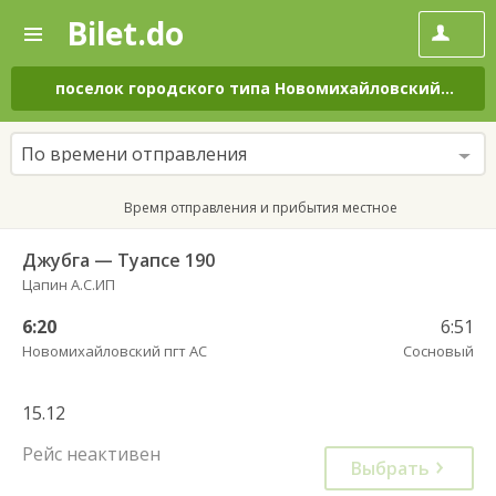
Bilet.do
—
Bilet.do
Поиск
и
покупка
поселок городского типа Новомихайловский
–
Сос
билетов
на
автобус
По времени отправления
онлайн
Время отправления и прибытия местное
Джубга — Туапсе 190
Цапин А.С.ИП
6:20
6:51
Новомихайловский пгт АС
Сосновый
15.12
Рейс неактивен
Выбрать