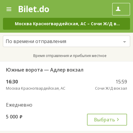
Bilet.do
—
Bilet.do
Поиск
и
покупка
Москва Красногвардейская, АС
–
Сочи Ж/Д вокзал
билетов
на
автобус
По времени отправления
онлайн
Время отправления и прибытия местное
Южные ворота — Адлер вокзал
16:30
15:59
Москва Красногвардейская, АС
Сочи Ж/Д вокзал
Ежедневно
5 000
руб.
Выбрать